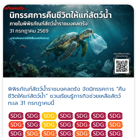
พิพิธภัณฑ์สัตว์น้ำราชมงคลตรัง จัดนิทรรศการ “คืน
ชีวิตให้แก่สัตว์น้ำ” ชวนเรียนรู้ภารกิจช่วยเหลือสัตว์
ทะเล 31 กรกฎาคมนี้
SDG:8
SDG:8
SDG:7
SDG:8
SDG:8
SDG:8
SDG:8
SDG:5
SDG:8
SDG:7
SDG:8
SDG:4
SDG:8
SDG:9
SDG:8
SDG:9
SDG:9
SDG:8
SDG:9
SDG:8
SDG:8